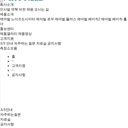
navigation
회사소개
인사말
연혁
비전
채용
오시는 길
제품소개
에어빌 노이즈도시미터
에어빌 로우
에어빌 플러스
에어빌 베이직2
에어빌 베이직
홀
더
홍보센터
제품갤러리
제품영상
고객지원
A/S 안내
자주하는 질문
자료실
공지사항
측정소모품
홈
>
고객지원
>
공지사항
홈
>
고객지원
>
공지사항
A/S안내
자주하는질문
자료실
공지사항