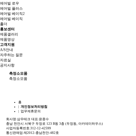
에어빌 로우
에어빌 플러스
에어빌 베이직2
에어빌 베이직
홀더
홍보센터
제품갤러리
제품영상
고객지원
A/S안내
자주하는 질문
자료실
공지사항
측정소모품
측정소모품
홈
|
개인정보처리방침
| 업무제휴문의
회사명:삼우테크 대표:윤종수
충남 천안시 서북구 두정로 123 B동 3층 (두정동, 아카데미하우스)
사업자등록번호:312-12-42599
통신판매업:제2012-충남천안-482호