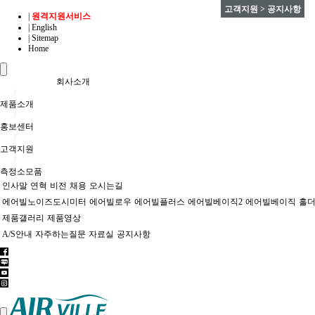
고객지원 > 공지사항
|
원격지원서비스
| English
| Sitemap
Home
Toggle
navigation
회사소개
/
제품소개
/
홍보센터
/
고객지원
/
측정소모품
인사말
연혁
비전
채용
오시는길
에어빌노이즈도시미터
에어빌로우
에어빌플러스
에어빌베이직2
에어빌베이직
홀
제품갤러리
제품영상
A/S안내
자주하는질문
자료실
공지사항
Toggle